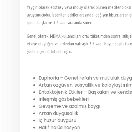
Yaygın olarak ecstasy veya molly olarak bilinen metilendioksi
uyuşturucudur. İstenilen etkiler arasında; değişen hisler, artan 
içinde başlar ve 3-6 saat arasında sürer.
Genel olarak, MDMA kullanıcıları, oral tüketimden sonra, sübje
etkiye ulaştığını ve ardından yaklaşık 3,5 saat boyunca plato o
şunları içerdiği bildirilmiştir:
Euphoria – Genel refah ve mutluluk duy
Artan özgüven, sosyallik ve kolaylaştırılmı
Entaktojenik Etkiler – Başkaları ve kendis
İrileşmiş gözbebekleri
Gevşeme ve azalmış kaygı
Artan duygusallık
İç huzur duygusu
Hafif halüsinasyon