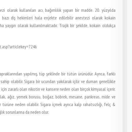
zi olarak kullanılan acı, bağımlılık yapan bir madde. 20. yüzyılda
 bazı diş hekimleri hala enjekte edilebilir anestezi olarak kokain
ha yaygın olarak kullanılmaktadır. Trajik bir şekilde, kokain oldukça
rt.asp?articlekey=7246
yapraklarından yapılmış, tüp şeklinde bir tütün ürünüdür. Ayrıca, farklı
hip olabilir. Sigara bir ucundan yakılarak içilir ve duman genellikle
 için zararlı olan nikotin ve kansere neden olan birçok kimyasal içerir.
ırtlak, ağız, yemek borusu, boğaz, böbrek, mesane, pankreas, mide ve
r türüne neden olabilir. Sigara içmek ayrıca kalp rahatsızlığı, felç &
ğlık sorunlarına da neden olur.