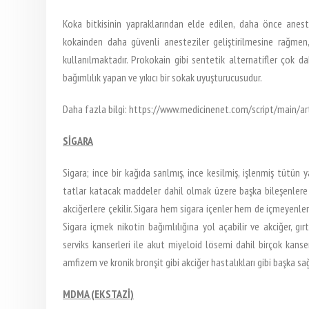
Koka bitkisinin yapraklarından elde edilen, daha önce aneste
kokainden daha güvenli anesteziler geliştirilmesine rağmen,
kullanılmaktadır. Prokokain gibi sentetik alternatifler çok da
bağımlılık yapan ve yıkıcı bir sokak uyuşturucusudur.
Daha fazla bilgi: https://www.medicinenet.com/script/main/a
SİGARA
Sigara; ince bir kağıda sarılmış, ince kesilmiş, işlenmiş tütün 
tatlar katacak maddeler dahil olmak üzere başka bileşenlere sa
akciğerlere çekilir. Sigara hem sigara içenler hem de içmeyenler
Sigara içmek nikotin bağımlılığına yol açabilir ve akciğer, g
serviks kanserleri ile akut miyeloid lösemi dahil birçok kanse
amfizem ve kronik bronşit gibi akciğer hastalıkları gibi başka sa
MDMA (EKSTAZİ)