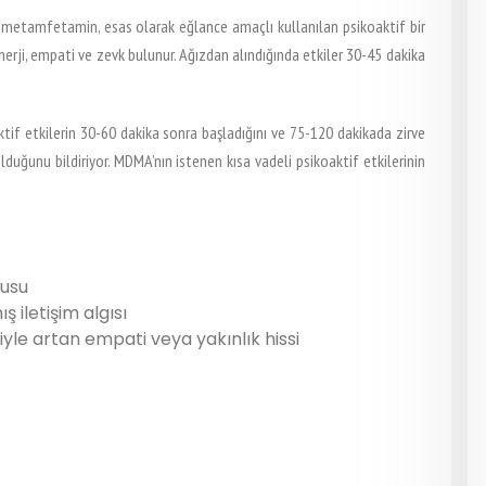
 metamfetamin, esas olarak eğlance amaçlı kullanılan psikoaktif bir
enerji, empati ve zevk bulunur. Ağızdan alındığında etkiler 30-45 dakika
ktif etkilerin 30-60 dakika sonra başladığını ve 75-120 dakikada zirve
lduğunu bildiriyor. MDMA’nın istenen kısa vadeli psikoaktif etkilerinin
gusu
ş iletişim algısı
iyle artan empati veya yakınlık hissi