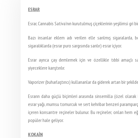
ESRAR
Esrar, Cannabis Sativa'nın kurutulmuş çiçeklerinin yeşilimsi gri bir
Bazı insanlar eklem adı verilen elle sarılmış sigaralarda, 
sigaralıklarda (esrar puro sargısında sarılır) esrar içiyor.
Esrar ayrıca çay demlemek için ve özellikle tıbbi amaçlı satı
yiyeceklere karıştırılır.
Vaporizer (buharlaştırıcı) kullananlar da giderek artan bir şekild
Esrarın daha güçlü biçimleri arasında sinsemilla (özel olarak
esrar yağı, mumsu tomurcuk ve sert kehribar benzeri paramparç
içeren konsantre reçineler bulunur. Bu reçineler, onları hem 
popüler hale geliyor.
KOKAİN