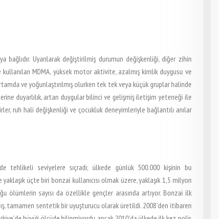
ağlıdır. Uyarılarak değiştirilmiş durumun değişkenliği, diğer zihin
erde kullanılan MDMA, yüksek motor aktivite, azalmış kimlik duygusu ve
ir ortamda ve yoğunlaştırılmış olurken tek tek veya küçük gruplar halinde
rine duyarlılık, artan duygular bilinci ve gelişmiş iletişim yeteneği ile
irler, ruh hali değişkenliği ve çocukluk deneyimleriyle bağlantılı anılar
de tehlikeli seviyelere sıçradı; ülkede günlük 500.000 kişinin bu
e yaklaşık üçte biri bonzai kullanıcısı olmak üzere, yaklaşık 1,5 milyon
 ölümlerin sayısı da özellikle gençler arasında artıyor. Bonzai ilk
mış, tamamen sentetik bir uyuşturucu olarak üretildi. 2008’den itibaren
rkiye’de büyük ölçüde bilinmiyordu ancak 2010’da ülkede ilk kez polis