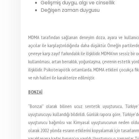
Gelişmiş duygu, algı ve cinsellik
Değişen zaman duygusu
MDMA tarafından sağlanan deneyim doza, ayara ve kullanıcıya b
açıcılar ile karşılaştırıldığında daha düşüktür. Örneğin partil
çevreye karşı zayıf farkındalık ile ilişkilidir. MDMA’nın sessiz b
kullanılması, artan berraklık, yoğunlaşma, çevrenin estetik yönle
ilişkilidir. Psikoterapötik ortamlarda, MDMA etkileri çocukça fik
ve ruh halleri ile karakterize edilmiştir.
BONZAİ
“Bonzai” olarak bilinen ucuz sentetik uyuşturucu, Türkiye’
uyuşturucuyu kullandığı bildirildi. Günlük rapora göre, Türkiye’d
uyuşturucu bağımlısı var. Kimyasal uyuşturucunun neden olduğu
olarak 2002 yılında esrarın etkilerini kopyalamak için tasarlan
yasaklanana kadar Avrupa’ya yayıldı. Uyuşturucu o zamanlar Tü